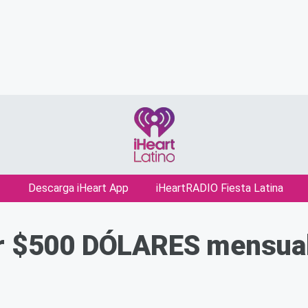
Descarga iHeart App
iHeartRADIO Fiesta Latina
ir $500 DÓLARES mensua