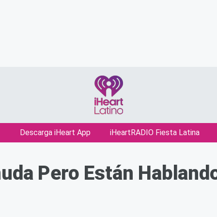
Descarga iHeart App
iHeartRADIO Fiesta Latina
nuda Pero Están Hablando