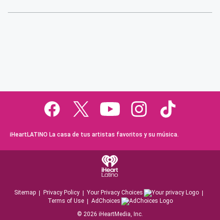
iHeartLATINO La casa de tus artistas favoritos y su música.
Sitemap
Privacy Policy
Your Privacy Choices
Terms of Use
AdChoices
©
2026
iHeartMedia, Inc.