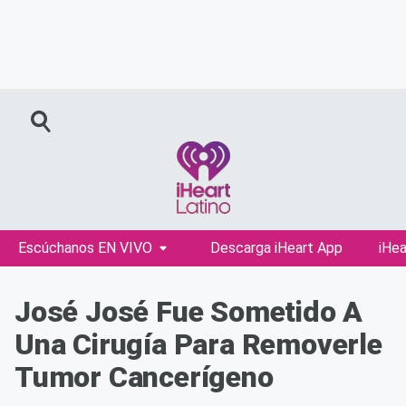
Escúchanos EN VIVO
Descarga iHeart App
iHea
José José Fue Sometido A
Una Cirugía Para Removerle
Tumor Cancerígeno