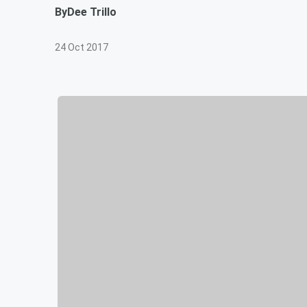
By
Dee Trillo
24 Oct 2017