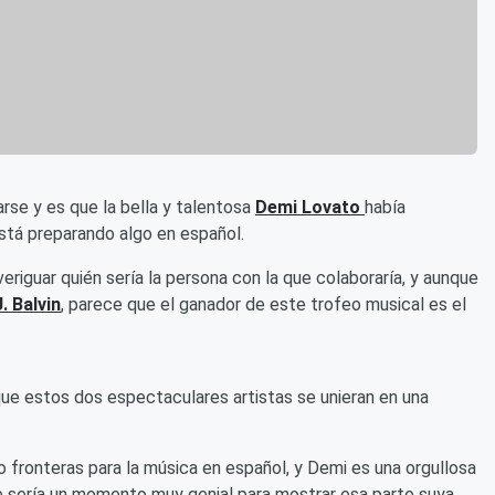
rse y es que la bella y talentosa
Demi Lovato
había
stá preparando algo en español.
eriguar quién sería la persona con la que colaboraría, y aunque
J. Balvin
, parece que el ganador de este trofeo musical es el
ue estos dos espectaculares artistas se unieran en una
 fronteras para la música en español, y Demi es una orgullosa
e sería un momento muy genial para mostrar esa parte suya.