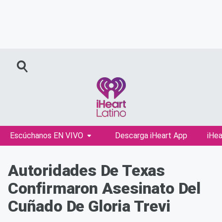
Escúchanos EN VIVO
Descarga iHeart App
iHea
Autoridades De Texas
Confirmaron Asesinato Del
Cuñado De Gloria Trevi