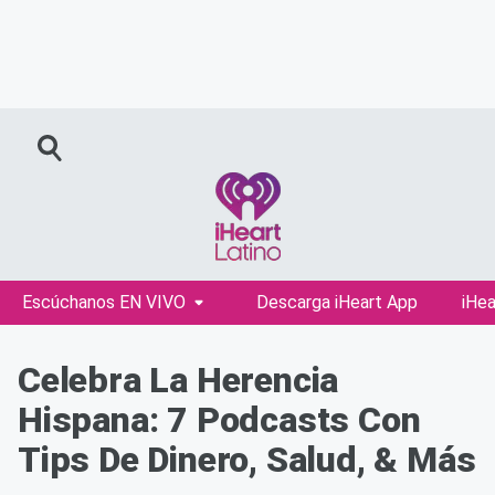
Escúchanos EN VIVO
Descarga iHeart App
iHea
Celebra La Herencia
Hispana: 7 Podcasts Con
Tips De Dinero, Salud, & Más