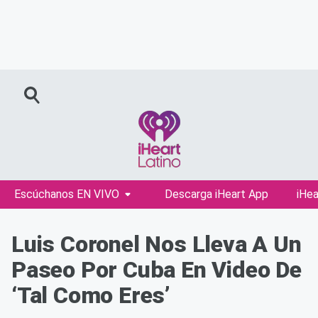
Escúchanos EN VIVO
Descarga iHeart App
iHea
Luis Coronel Nos Lleva A Un
Paseo Por Cuba En Video De
‘Tal Como Eres’