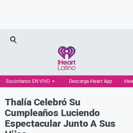
Escúchanos EN VIVO
Descarga iHeart App
iHea
Thalía Celebró Su
Cumpleaños Luciendo
Espectacular Junto A Sus