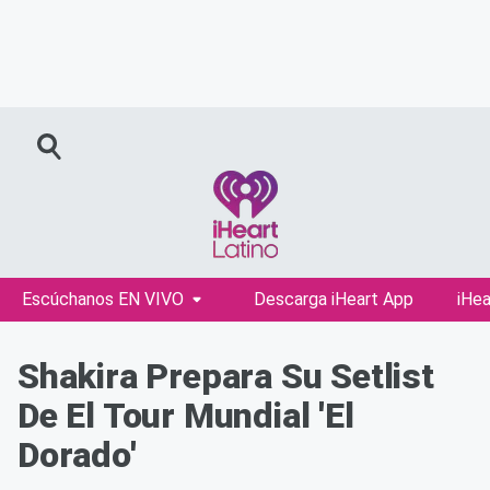
Escúchanos EN VIVO
Descarga iHeart App
iHea
Shakira Prepara Su Setlist
De El Tour Mundial 'El
Dorado'