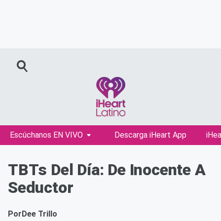
Escúchanos EN VIVO
Descarga iHeart App
iHea
TBTs Del Día: De Inocente A
Seductor
Por
Dee Trillo