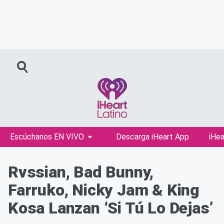
Escúchanos EN VIVO
Descarga iHeart App
iHea
Rvssian, Bad Bunny,
Farruko, Nicky Jam & King
Kosa Lanzan ‘Si Tú Lo Dejas’